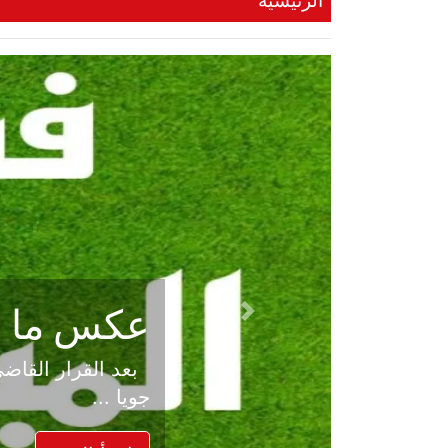
الرئيسية
عكس ما صد
Previous
جويا ...