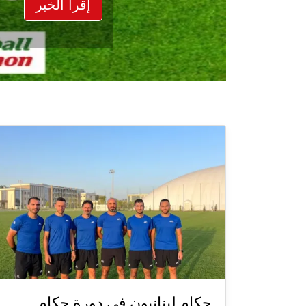
إقرأ الخبر
حكام لبنانيون في دورة حكام