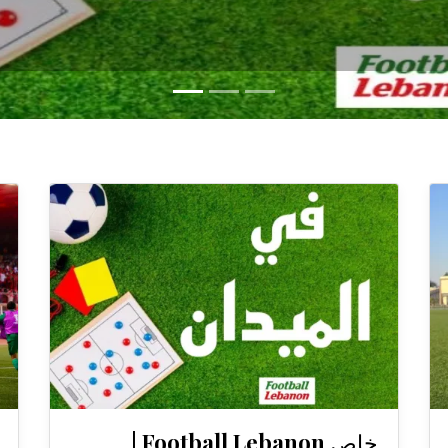
خاص Football Lebanon |