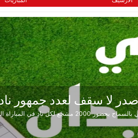
الأرشيف
المباريات
ر لا سقف لعدد جمهور ناد
بعد القرار القاضي بالسماح بحضور 2000 مشجع لكل نادٍ ف