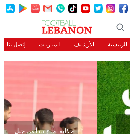
الرئيسية
الأرشيف
المباريات
إتصل بنا
حكاية نجاح تبدأ من جبل