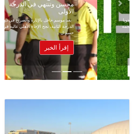
محسن وتنتهي في الدرجة
Next
Previous
الأولى
بعد موسم حافل بالإثارة والصراع في دوري
الدرجة الثانية، نجح الإخاء الأهلي عاليه في
حسم ل...
إقرأ الخبر