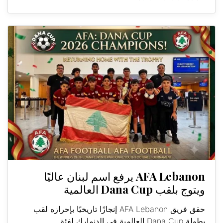
AFA Lebanon يرفع اسم لبنان عاليًا
ويتوج بلقب Dana Cup العالمية
حقق فريق AFA Lebanon إنجازًا تاريخيًا بإحرازه لقب
بطولة Dana Cup العالمية في الدنمارك لفئة...