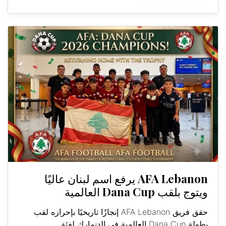
AFA Lebanon يرفع اسم لبنان عاليًا
ويتوج بلقب Dana Cup العالمية
حقق فريق AFA Lebanon إنجازًا تاريخيًا بإحرازه لقب
بطولة Dana Cup العالمية في الدنمارك لفئة...