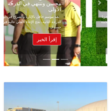
محسن وتنتهي في الدرجة
Next
Previous
الأولى
بعد موسم حافل بالإثارة والصراع في دوري
الدرجة الثانية، نجح الإخاء الأهلي عاليه في
حسم ل...
إقرأ الخبر