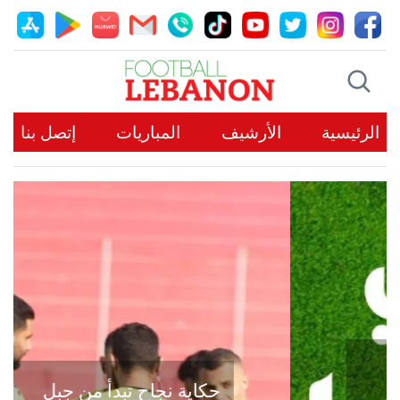
الرئيسية
الأرشيف
المباريات
إتصل بنا
حكاية نجاح تبدأ من جبل