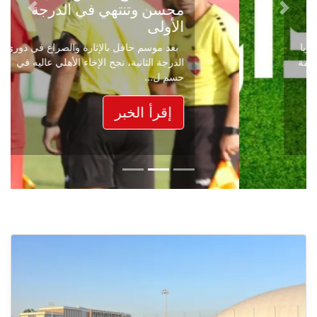
محسن وتنتهي في الدرجة
Next
Previous
الأولى
بعد موسم حافل بالإثارة والصراع في دوري
الدرجة الثانية، نجح الإخاء الأهلي عاليه في
حسم ل...
إقرأ الخبر