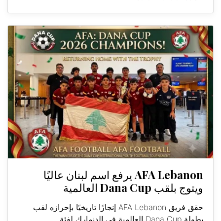
AFA Lebanon يرفع اسم لبنان عاليًا
ويتوج بلقب Dana Cup العالمية
حقق فريق AFA Lebanon إنجازًا تاريخيًا بإحرازه لقب
بطولة Dana Cup العالمية في الدنمارك لفئة...