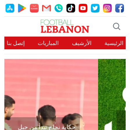
الرئيسية
الأرشيف
المباريات
إتصل بنا
حكاية نجاح تبدأ من جبل