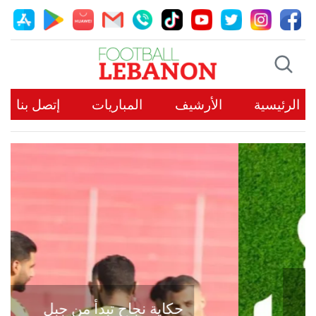
الرئيسية
الأرشيف
المباريات
إتصل بنا
حكاية نجاح تبدأ من جبل