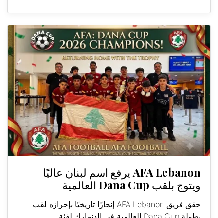
AFA Lebanon يرفع اسم لبنان عاليًا
ويتوج بلقب Dana Cup العالمية
حقق فريق AFA Lebanon إنجازًا تاريخيًا بإحرازه لقب
بطولة Dana Cup العالمية في الدنمارك لفئة...