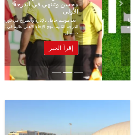
محسن وتنتهي في الدرجة
Next
Previous
الأولى
بعد موسم حافل بالإثارة والصراع في دوري
الدرجة الثانية، نجح الإخاء الأهلي عاليه في
حسم ل...
إقرأ الخبر