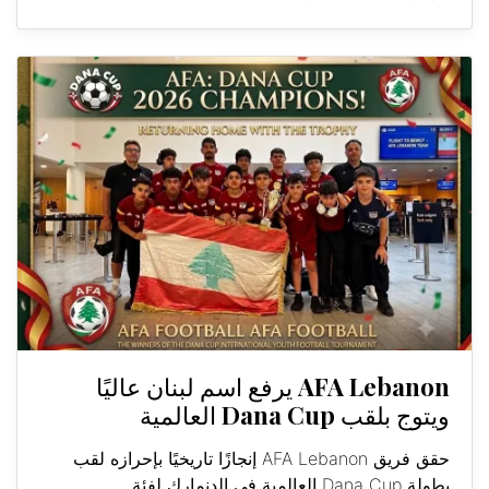
AFA Lebanon يرفع اسم لبنان عاليًا
ويتوج بلقب Dana Cup العالمية
حقق فريق AFA Lebanon إنجازًا تاريخيًا بإحرازه لقب
بطولة Dana Cup العالمية في الدنمارك لفئة...