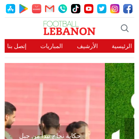
الرئيسية
الأرشيف
المباريات
إتصل بنا
حكاية نجاح تبدأ من جبل