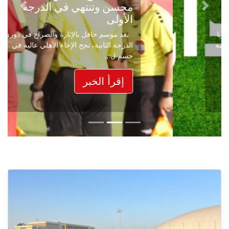
محسن وتنتهي في الدرجة
Next
Previous
الأولى
بعد موسم حافل بالإثارة والصراع في دوري
الدرجة الثانية، نجح الإخاء الأهلي عاليه في
حسم ل...
إقرأ الخبر