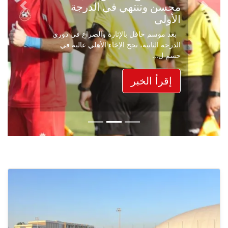
محسن وتنتهي في الدرجة
Next
Previous
الأولى
بعد موسم حافل بالإثارة والصراع في دوري
الدرجة الثانية، نجح الإخاء الأهلي عاليه في
حسم ل...
إقرأ الخبر