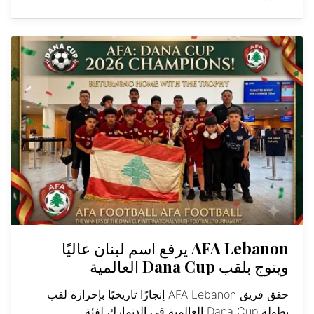
AFA Lebanon يرفع اسم لبنان عاليًا
ويتوج بلقب Dana Cup العالمية
حقق فريق AFA Lebanon إنجازًا تاريخيًا بإحرازه لقب
بطولة Dana Cup العالمية في الدنمارك لفئة...