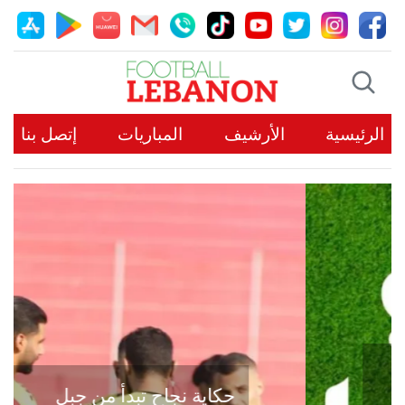
الرئيسية
الأرشيف
المباريات
إتصل بنا
حكاية نجاح تبدأ من جبل