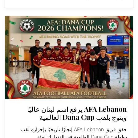
AFA Lebanon يرفع اسم لبنان عاليًا
ويتوج بلقب Dana Cup العالمية
حقق فريق AFA Lebanon إنجازًا تاريخيًا بإحرازه لقب
بطولة Dana Cup العالمية في الدنمارك لفئة...