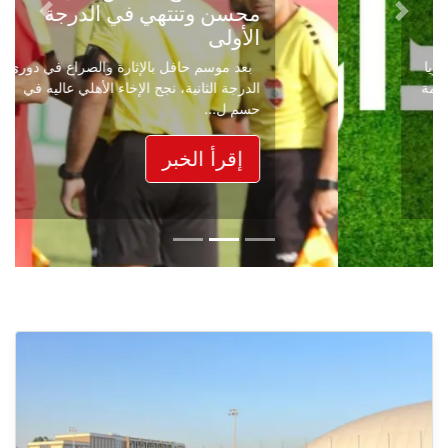
محسن وتنتهي في الدرجة
Next
Previous
الأولى
بعد موسم حافل بالإثارة والصراع في دوري
الدرجة الثانية، نجح الإخاء الأهلي عاليه في
حسم ل...
إقرأ الخبر