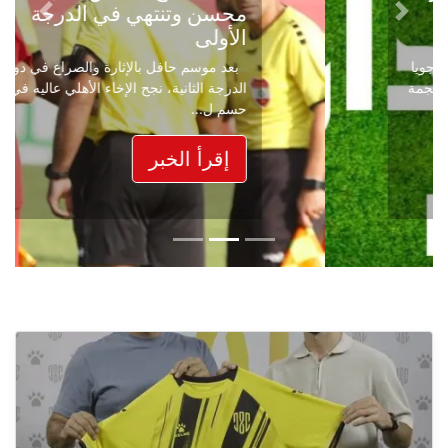
محسن وتنتهي في الدرجة
Next
Previous
الأولى
بعد موسم حافل بالإثارة والصراع في دوري
الدرجة الثانية، نجح الإخاء الأهلي عاليه في
حسم ل...
إقرأ الخبر