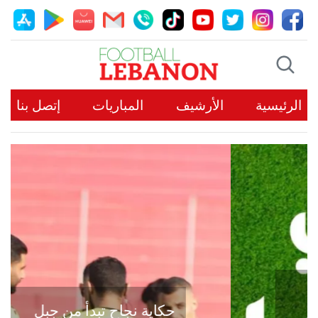
الرئيسية
الأرشيف
المباريات
إتصل بنا
حكاية نجاح تبدأ من جبل