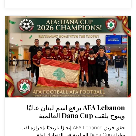
AFA Lebanon يرفع اسم لبنان عاليًا
ويتوج بلقب Dana Cup العالمية
حقق فريق AFA Lebanon إنجازًا تاريخيًا بإحرازه لقب
بطولة Dana Cup العالمية في الدنمارك لفئة...