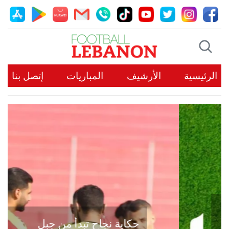
الرئيسية
الأرشيف
المباريات
إتصل بنا
حكاية نجاح تبدأ من جبل