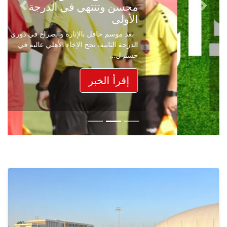
محسن وتنتهي في الدرجة
Next
Previous
الأولى
بعد موسم حافل بالإثارة والصراع في دوري
الدرجة الثانية، نجح الإخاء الأهلي عاليه في
حسم ل...
إقرأ الخبر