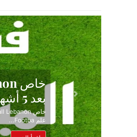
حكاية نجا
الدرجة ال
Previous
بعد موسم حافل بالإ
حسم ل...