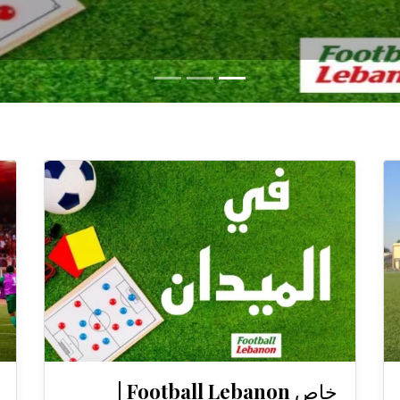
خاص Football Lebanon |