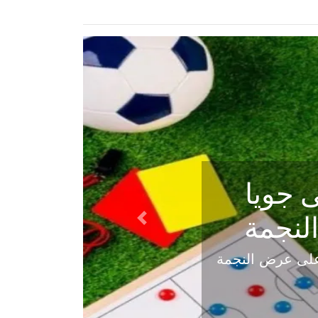
ي في
Next
هلي عاليه في