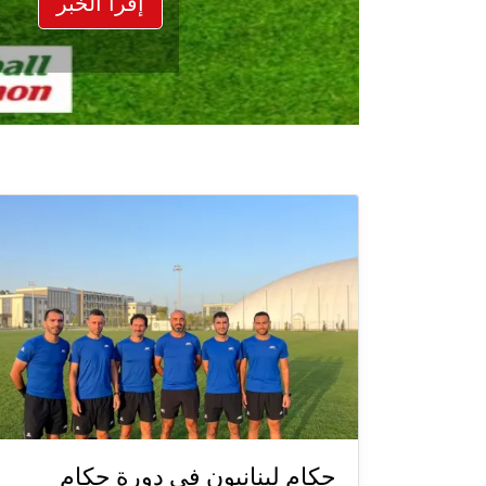
إقرأ الخبر
حكام لبنانيون في دورة حكام