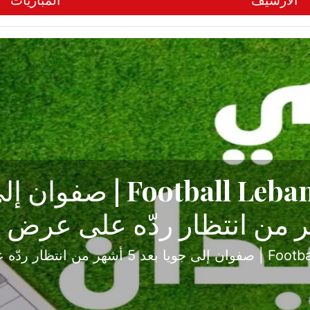
الأرشيف
المباريات
ح تبدأ من جبل محسن وتنته
أولى
ثارة والصراع في دوري الدرجة الثانية، نجح الإخاء الأ