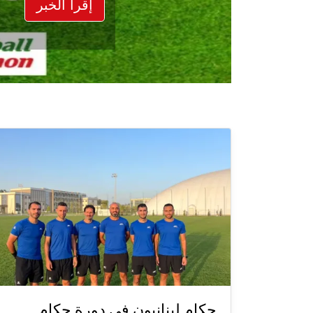
إقرأ الخبر
حكام لبنانيون في دورة حكام