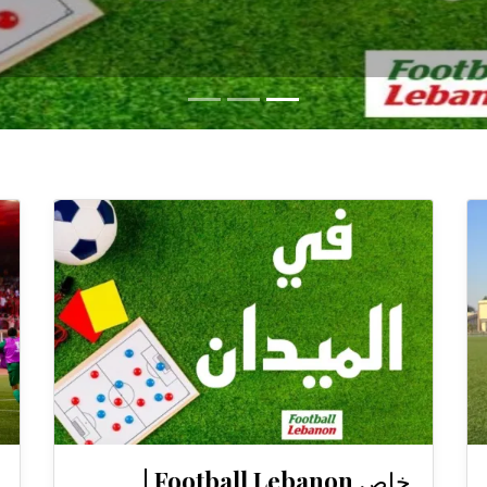
خاص Football Lebanon |