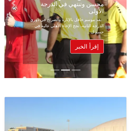
عكس ما صدر لا سقف لعدد
Next
Previous
جمهور نادي النجمة
بعد القرار القاضي بالسماح بحضور 2000
مشجع لكل نادٍ في المباراة التي تجمع غدًا بين
جويا ...
إقرأ الخبر