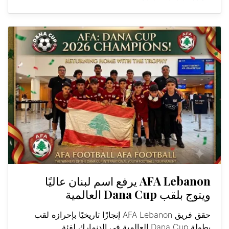
AFA Lebanon يرفع اسم لبنان عاليًا
ويتوج بلقب Dana Cup العالمية
حقق فريق AFA Lebanon إنجازًا تاريخيًا بإحرازه لقب
بطولة Dana Cup العالمية في الدنمارك لفئة...