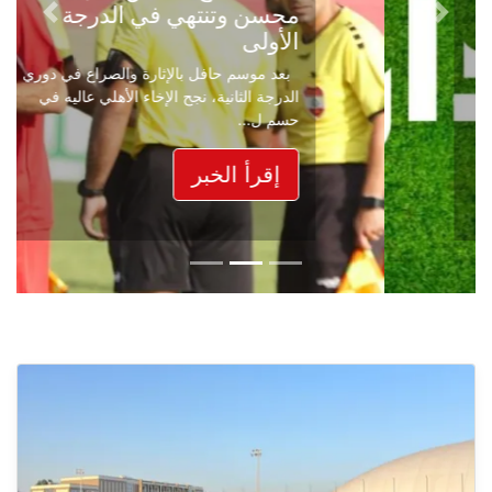
محسن وتنتهي في الدرجة
Next
Previous
الأولى
بعد موسم حافل بالإثارة والصراع في دوري
الدرجة الثانية، نجح الإخاء الأهلي عاليه في
حسم ل...
إقرأ الخبر