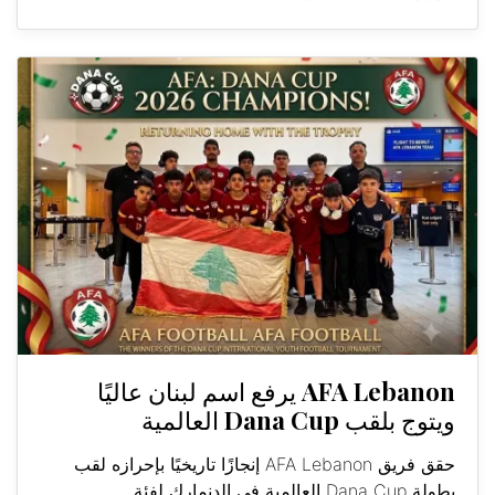
AFA Lebanon يرفع اسم لبنان عاليًا
ويتوج بلقب Dana Cup العالمية
حقق فريق AFA Lebanon إنجازًا تاريخيًا بإحرازه لقب
بطولة Dana Cup العالمية في الدنمارك لفئة...