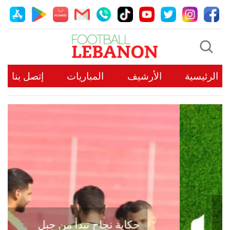
الرئيسية
الأرشيف
المباريات
إتصل بنا
حكاية نجاح تبدأ من جبل