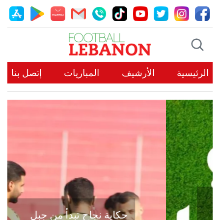
الرئيسية
الأرشيف
المباريات
إتصل بنا
حكاية نجاح تبدأ من جبل