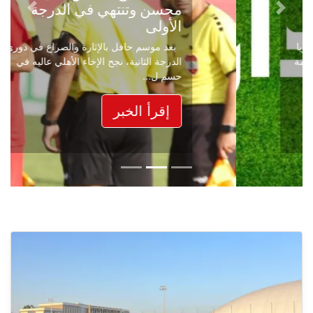
محسن وتنتهي في الدرجة
Next
Previous
الأولى
بعد موسم حافل بالإثارة والصراع في دوري
الدرجة الثانية، نجح الإخاء الأهلي عاليه في
حسم ل...
إقرأ الخبر