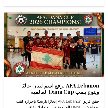
AFA Lebanon يرفع اسم لبنان عاليًا
ويتوج بلقب Dana Cup العالمية
حقق فريق AFA Lebanon إنجازًا تاريخيًا بإحرازه لقب
بطولة Dana Cup العالمية في الدنمارك لفئة...