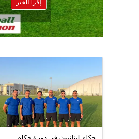
إقرأ الخبر
حكام لبنانيون في دورة حكام