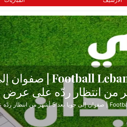
الأرشيف
المباريات
ح تبدأ من جبل محسن وتنته
أولى
ثارة والصراع في دوري الدرجة الثانية، نجح الإخاء الأ