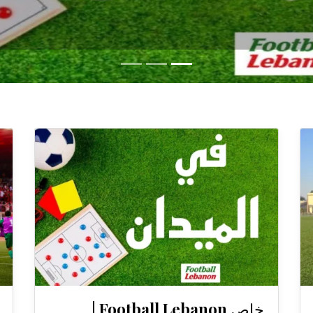
خاص Football Lebanon |