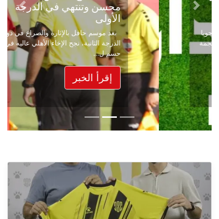
محسن وتنتهي في الدرجة
Next
Previous
الأولى
بعد موسم حافل بالإثارة والصراع في دوري
الدرجة الثانية، نجح الإخاء الأهلي عاليه في
حسم ل...
إقرأ الخبر