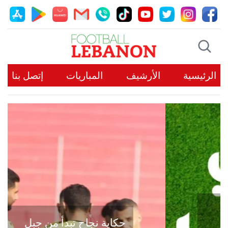
الرئيسية
الأرشيف
المباريات
إتصل بنا
حكاية نجاح تبدأ من جبل