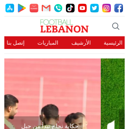
الرئيسية
الأرشيف
المباريات
إتصل بنا
حكاية نجاح تبدأ من جبل