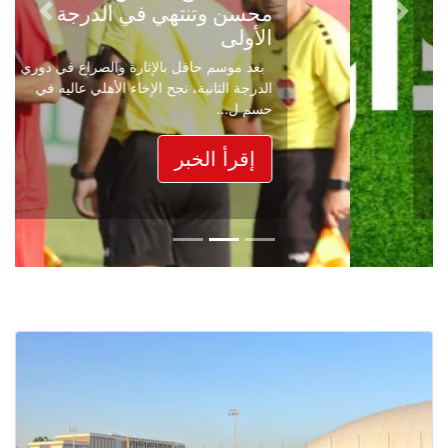
محسن وتنتهي في الدرجة
Next
Previous
الأولى
بعد موسم حافل بالإثارة والصراع في دوري
الدرجة الثانية، نجح الإخاء الأهلي عاليه في
حسم ل...
إقرأ الخبر