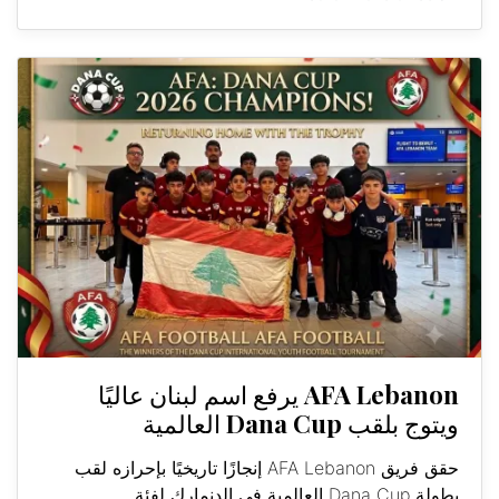
AFA Lebanon يرفع اسم لبنان عاليًا
ويتوج بلقب Dana Cup العالمية
حقق فريق AFA Lebanon إنجازًا تاريخيًا بإحرازه لقب
بطولة Dana Cup العالمية في الدنمارك لفئة...