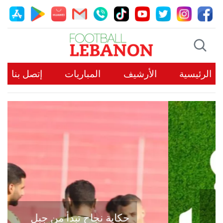
الرئيسية
الأرشيف
المباريات
إتصل بنا
حكاية نجاح تبدأ من جبل