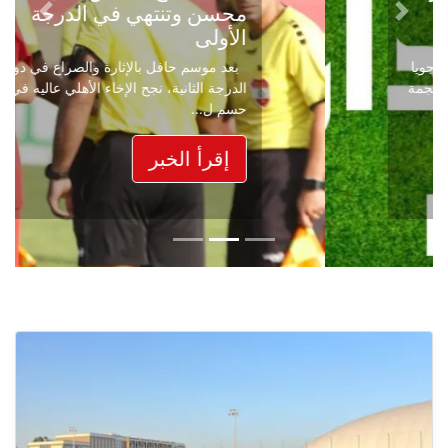
محسن وتنتهي في الدرجة
Next
Previous
الأولى
بعد موسم حافل بالإثارة والصراع في دوري
الدرجة الثانية، نجح الإخاء الأهلي عاليه في
حسم ل...
إقرأ الخبر