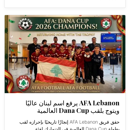
AFA Lebanon يرفع اسم لبنان عاليًا
ويتوج بلقب Dana Cup العالمية
حقق فريق AFA Lebanon إنجازًا تاريخيًا بإحرازه لقب
بطولة Dana Cup العالمية في الدنمارك لفئة...