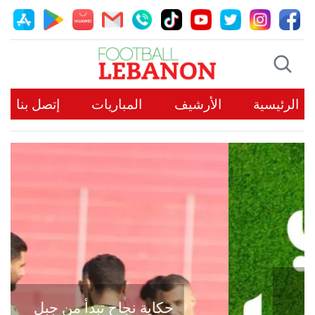
الرئيسية
الأرشيف
المباريات
إتصل بنا
حكاية نجاح تبدأ من جبل