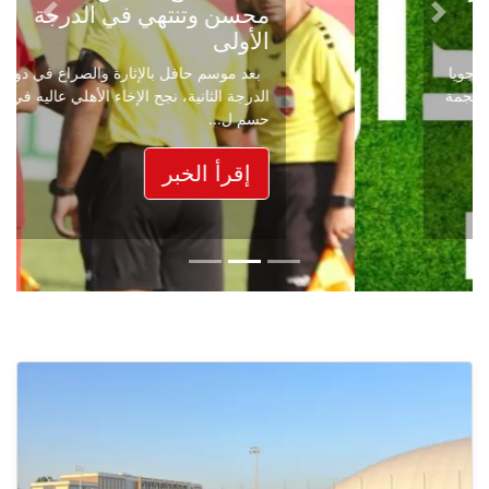
محسن وتنتهي في الدرجة
Next
Previous
الأولى
بعد موسم حافل بالإثارة والصراع في دوري
الدرجة الثانية، نجح الإخاء الأهلي عاليه في
حسم ل...
إقرأ الخبر