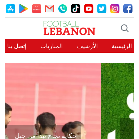
الرئيسية
الأرشيف
المباريات
إتصل بنا
حكاية نجاح تبدأ من جبل