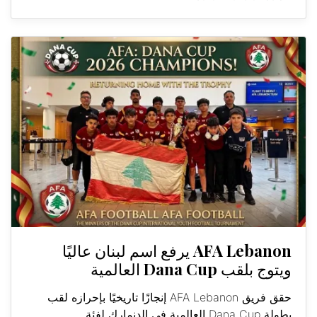
AFA Lebanon يرفع اسم لبنان عاليًا
ويتوج بلقب Dana Cup العالمية
حقق فريق AFA Lebanon إنجازًا تاريخيًا بإحرازه لقب
بطولة Dana Cup العالمية في الدنمارك لفئة...