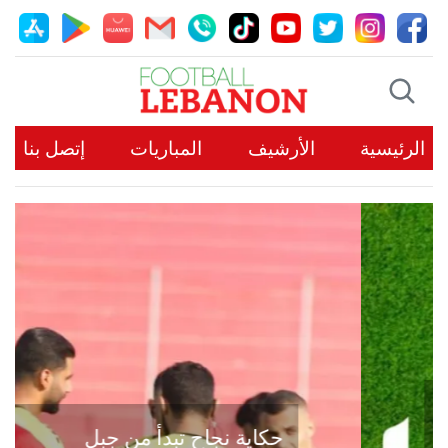
الرئيسية
الأرشيف
المباريات
إتصل بنا
حكاية نجاح تبدأ من جبل