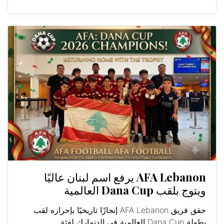
AFA Lebanon يرفع اسم لبنان عاليًا
ويتوج بلقب Dana Cup العالمية
حقق فريق AFA Lebanon إنجازًا تاريخيًا بإحرازه لقب
بطولة Dana Cup العالمية في الدنمارك لفئة...