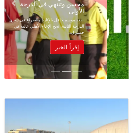
محسن وتنتهي في الدرجة
Next
Previous
الأولى
بعد موسم حافل بالإثارة والصراع في دوري
الدرجة الثانية، نجح الإخاء الأهلي عاليه في
حسم ل...
إقرأ الخبر