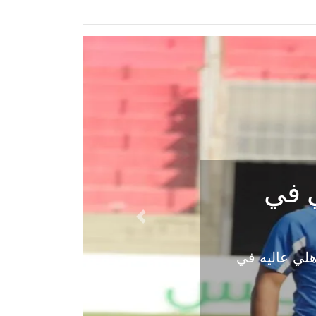
ي في
Next
هلي عاليه في