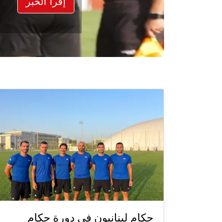
إقرأ الخبر
حكام لبنانيون في دورة حكام