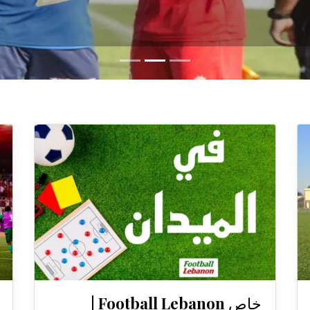
خاص Football Lebanon |