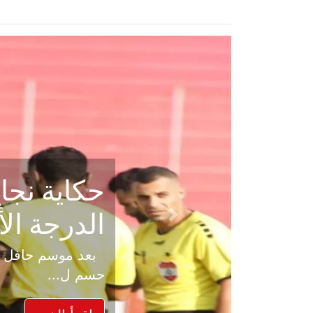
حكاية نجا
الدرجة ال
Previous
بعد موسم حافل بالإ
حسم ل...