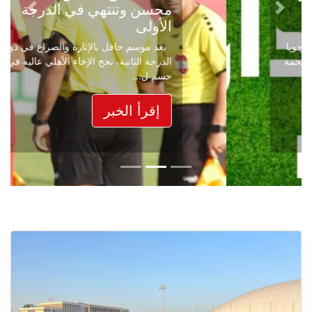
محسن وتنتهي في الدرجة
Next
Previous
الأولى
بعد موسم حافل بالإثارة والصراع في دوري
الدرجة الثانية، نجح الإخاء الأهلي عاليه في
حسم ل...
إقرأ الخبر