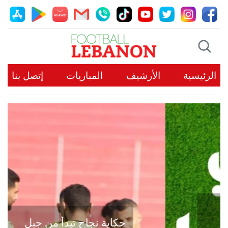
الرئيسية
الأرشيف
المباريات
إتصل بنا
حكاية نجاح تبدأ من جبل