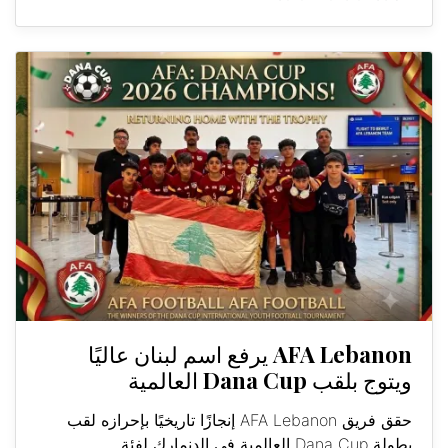
AFA Lebanon يرفع اسم لبنان عاليًا
ويتوج بلقب Dana Cup العالمية
حقق فريق AFA Lebanon إنجازًا تاريخيًا بإحرازه لقب
بطولة Dana Cup العالمية في الدنمارك لفئة...