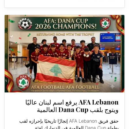
AFA Lebanon يرفع اسم لبنان عاليًا
ويتوج بلقب Dana Cup العالمية
حقق فريق AFA Lebanon إنجازًا تاريخيًا بإحرازه لقب
بطولة Dana Cup العالمية في الدنمارك لفئة...