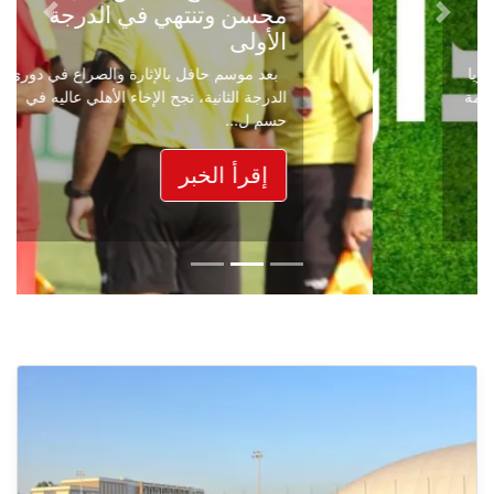
محسن وتنتهي في الدرجة
Next
Previous
الأولى
بعد موسم حافل بالإثارة والصراع في دوري
الدرجة الثانية، نجح الإخاء الأهلي عاليه في
حسم ل...
إقرأ الخبر