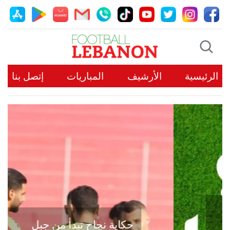
الرئيسية
الأرشيف
المباريات
إتصل بنا
حكاية نجاح تبدأ من جبل