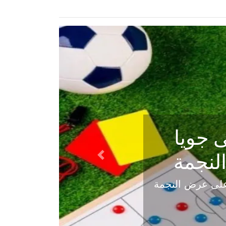
ي في
Next
هلي عاليه في