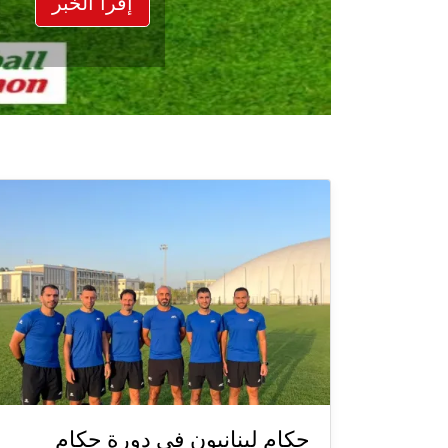
إقرأ الخبر
حكام لبنانيون في دورة حكام