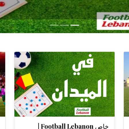
خاص Football Lebanon |