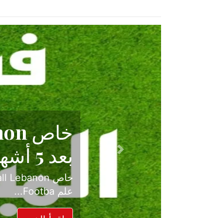
حكاية نجا
الدرجة ال
Previous
بعد موسم حافل بالإ
حسم ل...