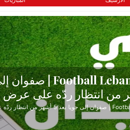
الأرشيف
المباريات
ح تبدأ من جبل محسن وتنته
أولى
ثارة والصراع في دوري الدرجة الثانية، نجح الإخاء الأ