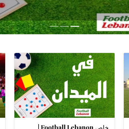
خاص Football Lebanon |