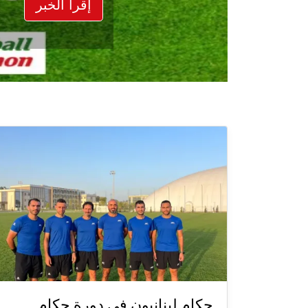
إقرأ الخبر
حكام لبنانيون في دورة حكام