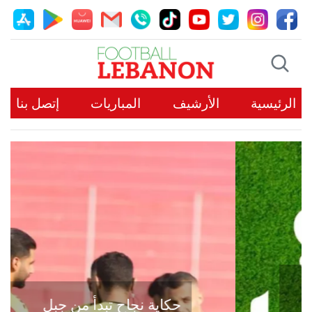
الرئيسية
الأرشيف
المباريات
إتصل بنا
حكاية نجاح تبدأ من جبل