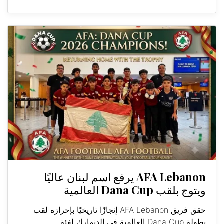
AFA Lebanon يرفع اسم لبنان عاليًا
ويتوج بلقب Dana Cup العالمية
حقق فريق AFA Lebanon إنجازًا تاريخيًا بإحرازه لقب
بطولة Dana Cup العالمية في الدنمارك لفئة...