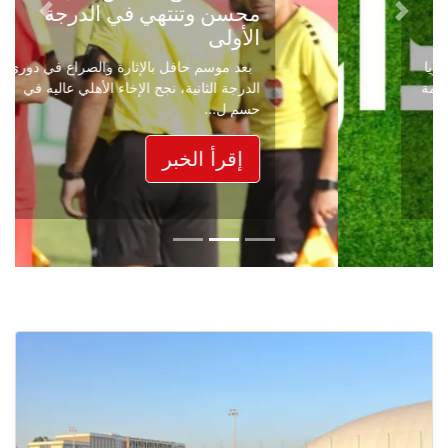
محسن وتنتهي في الدرجة
Next
Previous
الأولى
بعد موسم حافل بالإثارة والصراع في دوري
الدرجة الثانية، نجح الإخاء الأهلي عاليه في
حسم ل...
إقرأ الخبر