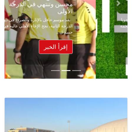
محسن وتنتهي في الدرجة
Next
Previous
الأولى
بعد موسم حافل بالإثارة والصراع في دوري
الدرجة الثانية، نجح الإخاء الأهلي عاليه في
حسم ل...
إقرأ الخبر