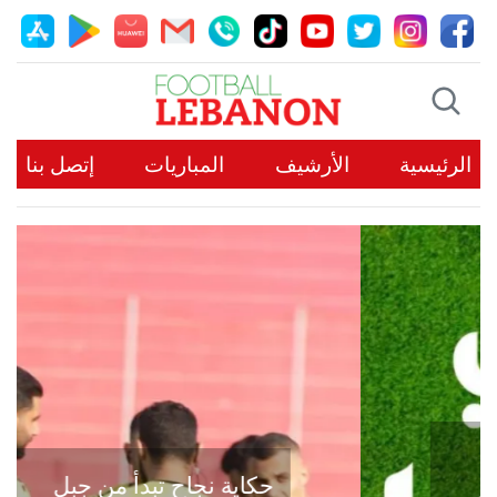
الرئيسية
الأرشيف
المباريات
إتصل بنا
حكاية نجاح تبدأ من جبل