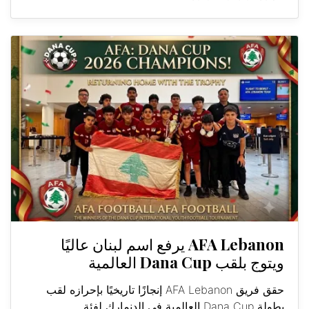
AFA Lebanon يرفع اسم لبنان عاليًا
ويتوج بلقب Dana Cup العالمية
حقق فريق AFA Lebanon إنجازًا تاريخيًا بإحرازه لقب
بطولة Dana Cup العالمية في الدنمارك لفئة...