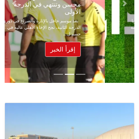
محسن وتنتهي في الدرجة
Next
Previous
الأولى
بعد موسم حافل بالإثارة والصراع في دوري
الدرجة الثانية، نجح الإخاء الأهلي عاليه في
حسم ل...
إقرأ الخبر