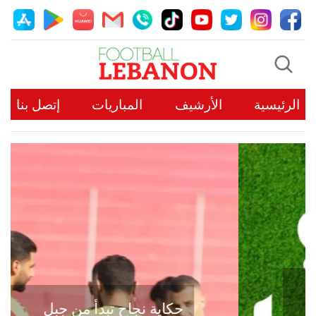
الرئيسية
الأرشيف
المباريات
إتصل بنا
حكاية نجاح تبدأ من جبل