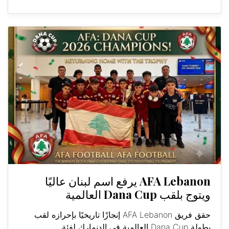
AFA Lebanon يرفع اسم لبنان عاليًا
ويتوج بلقب Dana Cup العالمية
حقق فريق AFA Lebanon إنجازًا تاريخيًا بإحرازه لقب
بطولة Dana Cup العالمية في الدنمارك لفئة...