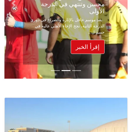
محسن وتنتهي في الدرجة
Next
Previous
الأولى
بعد موسم حافل بالإثارة والصراع في دوري
الدرجة الثانية، نجح الإخاء الأهلي عاليه في
حسم ل...
إقرأ الخبر