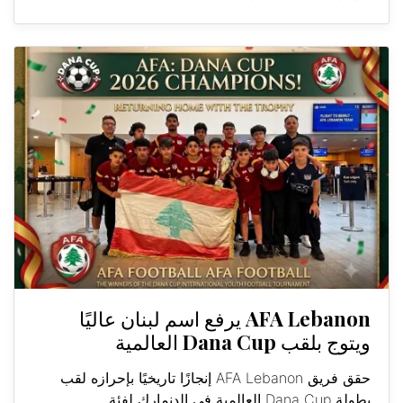
AFA Lebanon يرفع اسم لبنان عاليًا
ويتوج بلقب Dana Cup العالمية
حقق فريق AFA Lebanon إنجازًا تاريخيًا بإحرازه لقب
بطولة Dana Cup العالمية في الدنمارك لفئة...