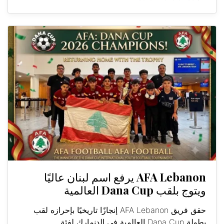
AFA Lebanon يرفع اسم لبنان عاليًا
ويتوج بلقب Dana Cup العالمية
حقق فريق AFA Lebanon إنجازًا تاريخيًا بإحرازه لقب
بطولة Dana Cup العالمية في الدنمارك لفئة...