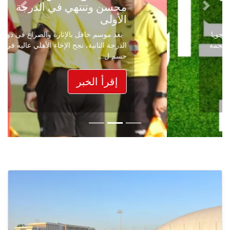
محسن وتنتهي في الدرجة
Next
Previous
الأولى
بعد موسم حافل بالإثارة والصراع في دوري
الدرجة الثانية، نجح الإخاء الأهلي عاليه في
حسم ل...
إقرأ الخبر