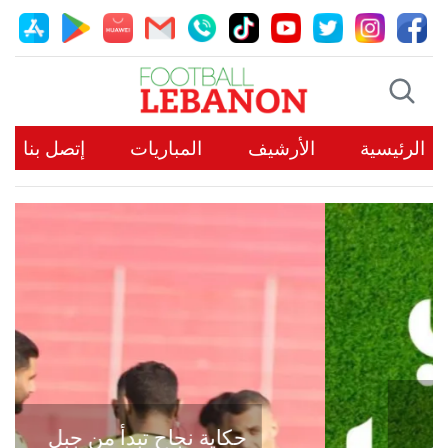
الرئيسية
الأرشيف
المباريات
إتصل بنا
حكاية نجاح تبدأ من جبل