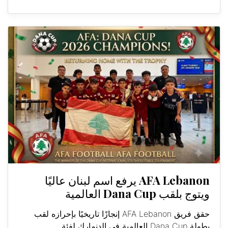
AFA Lebanon يرفع اسم لبنان عاليًا
ويتوج بلقب Dana Cup العالمية
حقق فريق AFA Lebanon إنجازًا تاريخيًا بإحرازه لقب
بطولة Dana Cup العالمية في الدنمارك لفئة...