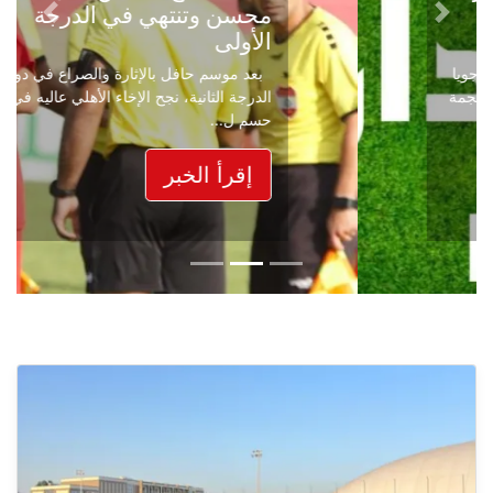
محسن وتنتهي في الدرجة
Next
Previous
الأولى
بعد موسم حافل بالإثارة والصراع في دوري
الدرجة الثانية، نجح الإخاء الأهلي عاليه في
حسم ل...
إقرأ الخبر