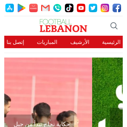
الرئيسية
الأرشيف
المباريات
إتصل بنا
حكاية نجاح تبدأ من جبل