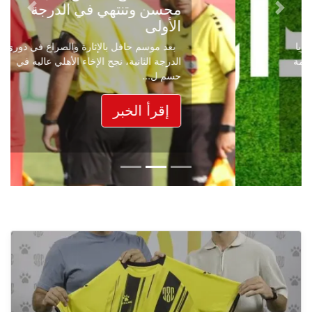
محسن وتنتهي في الدرجة
Next
Previous
الأولى
بعد موسم حافل بالإثارة والصراع في دوري
الدرجة الثانية، نجح الإخاء الأهلي عاليه في
حسم ل...
إقرأ الخبر