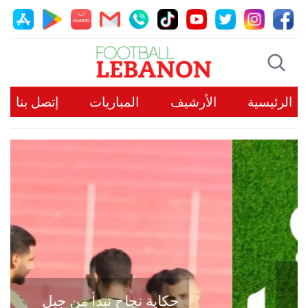
الرئيسية
الأرشيف
المباريات
إتصل بنا
حكاية نجاح تبدأ من جبل