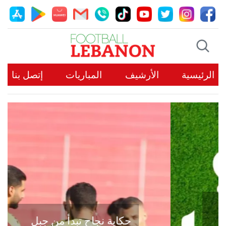
الرئيسية
الأرشيف
المباريات
إتصل بنا
حكاية نجاح تبدأ من جبل