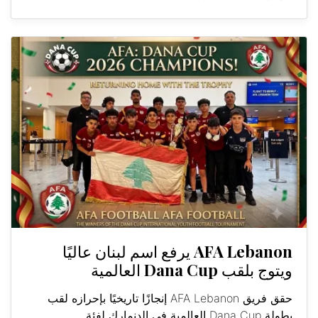
AFA Lebanon يرفع اسم لبنان عاليًا
ويتوج بلقب Dana Cup العالمية
حقق فريق AFA Lebanon إنجازًا تاريخيًا بإحرازه لقب
بطولة Dana Cup العالمية في الدنمارك لفئة...