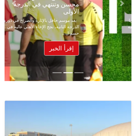
محسن وتنتهي في الدرجة
Next
Previous
الأولى
بعد موسم حافل بالإثارة والصراع في دوري
الدرجة الثانية، نجح الإخاء الأهلي عاليه في
حسم ل...
إقرأ الخبر