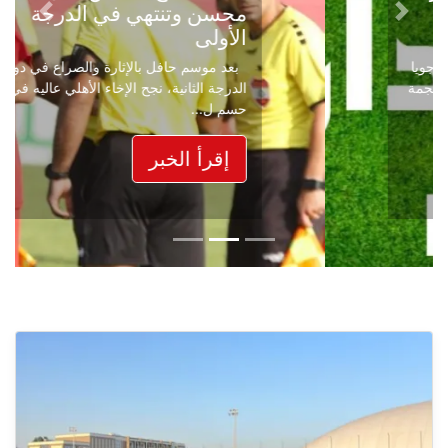
محسن وتنتهي في الدرجة
Next
Previous
الأولى
بعد موسم حافل بالإثارة والصراع في دوري
الدرجة الثانية، نجح الإخاء الأهلي عاليه في
حسم ل...
إقرأ الخبر