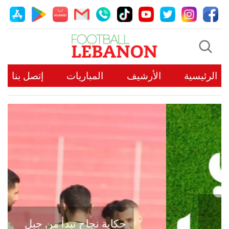
الرئيسية
الأرشيف
المباريات
إتصل بنا
حكاية نجاح تبدأ من جبل