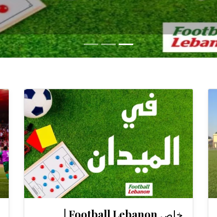
خاص Football Lebanon |