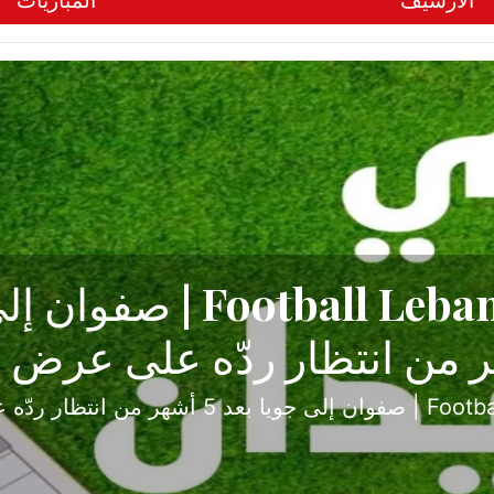
الأرشيف
المباريات
ح تبدأ من جبل محسن وتنته
أولى
ثارة والصراع في دوري الدرجة الثانية، نجح الإخاء الأ