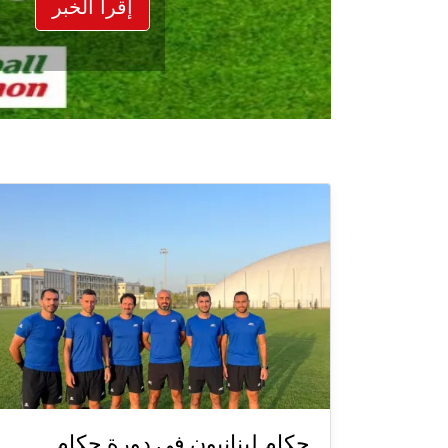
إقرأ الخبر
حكام لبنانيون في دورة حكام