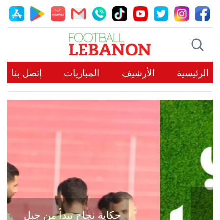
الرئيسية
الأرشيف
المباريات
إتصل بنا
حكاية نجاح تبدأ من جبل