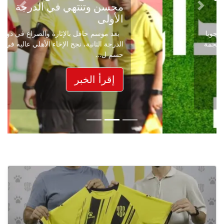
محسن وتنتهي في الدرجة
Next
Previous
الأولى
بعد موسم حافل بالإثارة والصراع في دوري
الدرجة الثانية، نجح الإخاء الأهلي عاليه في
حسم ل...
إقرأ الخبر