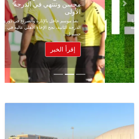
محسن وتنتهي في الدرجة
Next
Previous
الأولى
بعد موسم حافل بالإثارة والصراع في دوري
الدرجة الثانية، نجح الإخاء الأهلي عاليه في
حسم ل...
إقرأ الخبر