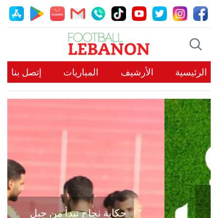
الرئيسية
الأرشيف
المباريات
إتصل بنا
حكاية نجاح تبدأ من جبل