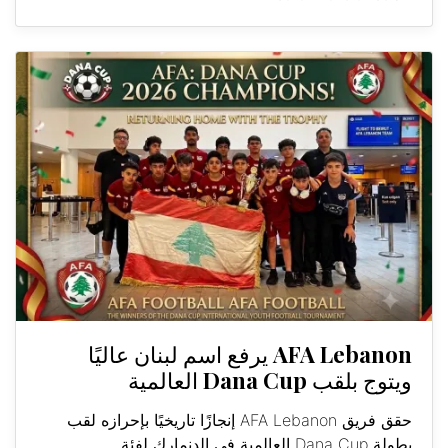
AFA Lebanon يرفع اسم لبنان عاليًا
ويتوج بلقب Dana Cup العالمية
حقق فريق AFA Lebanon إنجازًا تاريخيًا بإحرازه لقب
بطولة Dana Cup العالمية في الدنمارك لفئة...