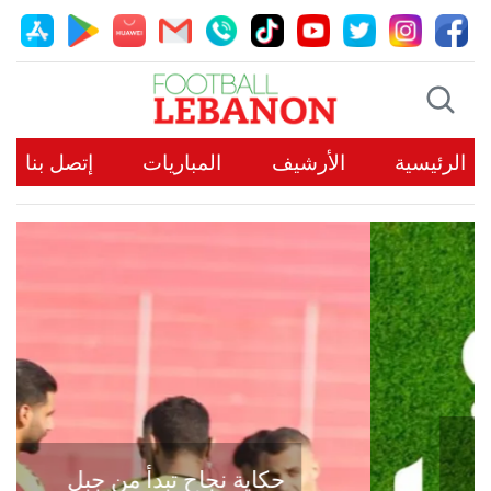
الرئيسية
الأرشيف
المباريات
إتصل بنا
حكاية نجاح تبدأ من جبل