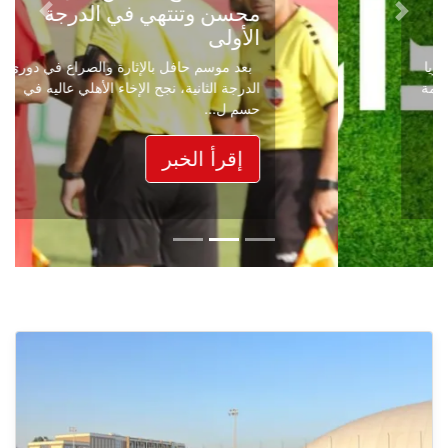
محسن وتنتهي في الدرجة
Next
Previous
الأولى
بعد موسم حافل بالإثارة والصراع في دوري
الدرجة الثانية، نجح الإخاء الأهلي عاليه في
حسم ل...
إقرأ الخبر