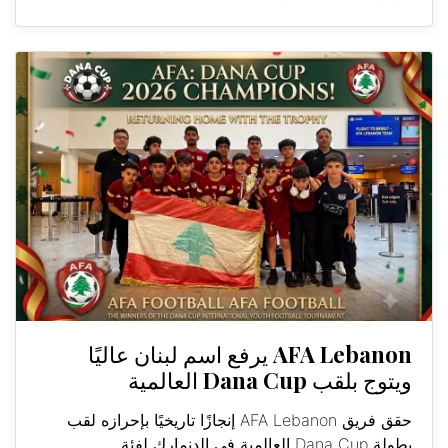
AFA Lebanon يرفع اسم لبنان عاليًا
ويتوج بلقب Dana Cup العالمية
حقق فريق AFA Lebanon إنجازًا تاريخيًا بإحرازه لقب
بطولة Dana Cup العالمية في الدنمارك لفئة...