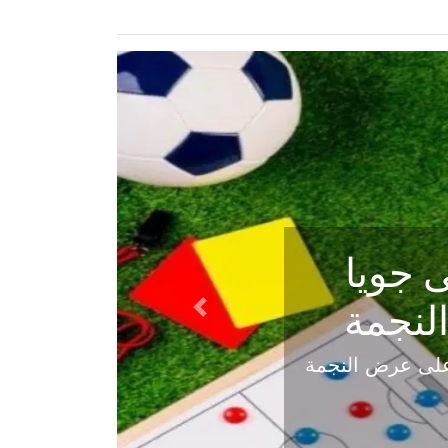
ي في
Next
هلي عاليه في