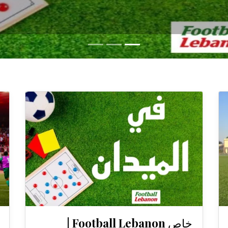
خاص Football Lebanon |