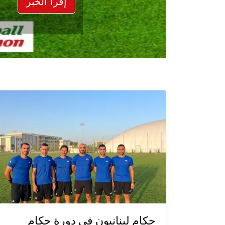
إقرأ الخبر
حكام لبنانيون في دورة حكام