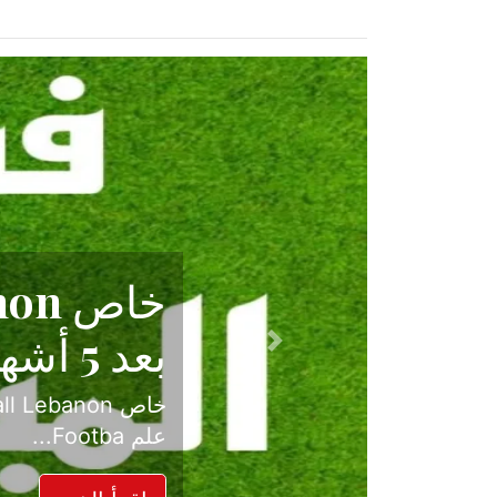
حكاية نجا
الدرجة ال
Previous
بعد موسم حافل بالإ
حسم ل...