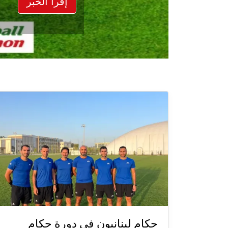
إقرأ الخبر
حكام لبنانيون في دورة حكام