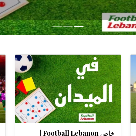
خاص Football Lebanon |