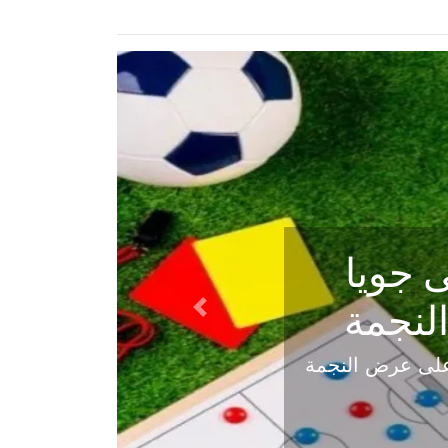
ي في
Next
هلي عاليه في