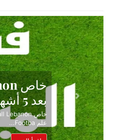
حكاية نجا
الدرجة ال
Previous
بعد موسم حافل بالإ
حسم ل...