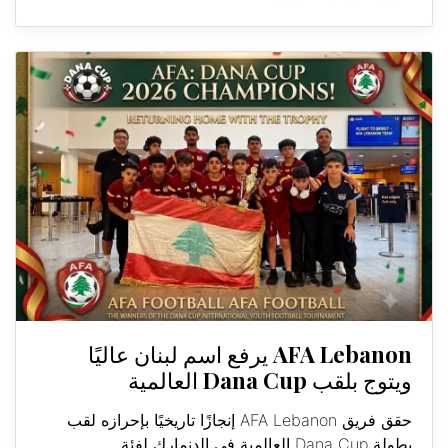
AFA Lebanon يرفع اسم لبنان عاليًا
ويتوج بلقب Dana Cup العالمية
حقق فريق AFA Lebanon إنجازًا تاريخيًا بإحرازه لقب
بطولة Dana Cup العالمية في الدنمارك لفئة...