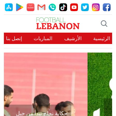
الرئيسية
الأرشيف
المباريات
إتصل بنا
حكاية نجاح تبدأ من جبل