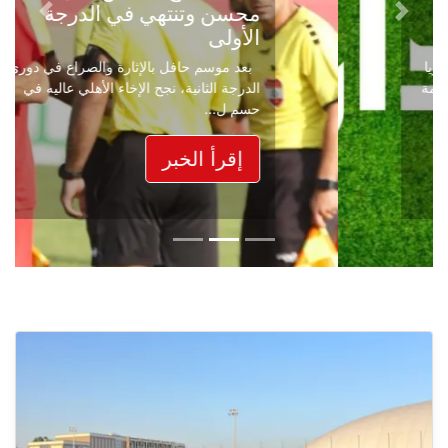
محسن وتنتهي في الدرجة
Next
Previous
الأولى
بعد موسم حافل بالإثارة والصراع في دوري
الدرجة الثانية، نجح الإخاء الأهلي عاليه في
حسم ل...
إقرأ الخبر