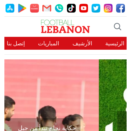
الرئيسية
الأرشيف
المباريات
إتصل بنا
حكاية نجاح تبدأ من جبل