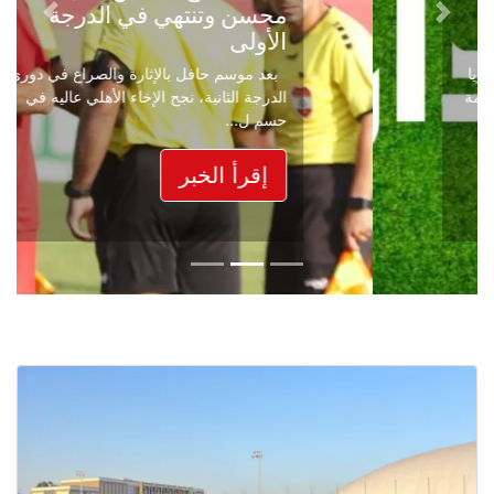
محسن وتنتهي في الدرجة
Next
Previous
الأولى
بعد موسم حافل بالإثارة والصراع في دوري
الدرجة الثانية، نجح الإخاء الأهلي عاليه في
حسم ل...
إقرأ الخبر