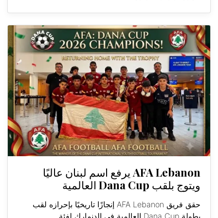
AFA Lebanon يرفع اسم لبنان عاليًا
ويتوج بلقب Dana Cup العالمية
حقق فريق AFA Lebanon إنجازًا تاريخيًا بإحرازه لقب
بطولة Dana Cup العالمية في الدنمارك لفئة...