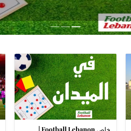
خاص Football Lebanon |