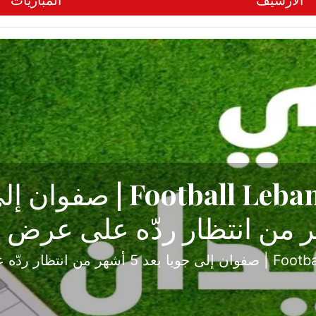
الأرشيف
المباريات
ح تبدأ من جبل محسن وتنته
أولى
ثارة والصراع في دوري الدرجة الثانية، نجح الإخاء الأ