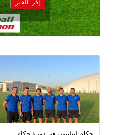
إقرأ الخبر
حكام لبنانيون في دورة حكام