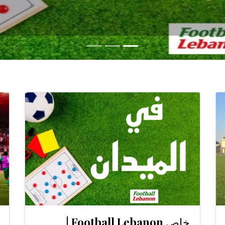
خاص Football Lebanon |