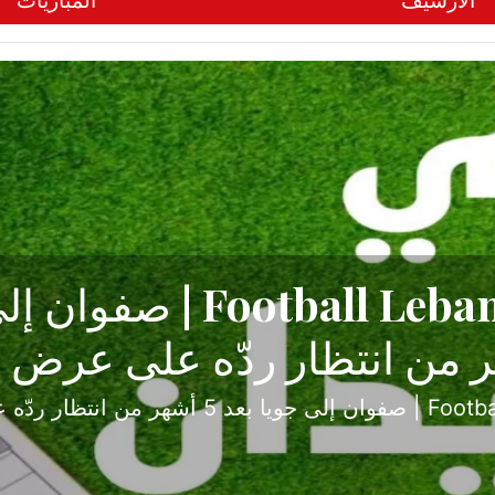
الأرشيف
المباريات
ح تبدأ من جبل محسن وتنته
أولى
ثارة والصراع في دوري الدرجة الثانية، نجح الإخاء الأ