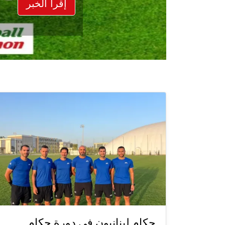
إقرأ الخبر
حكام لبنانيون في دورة حكام