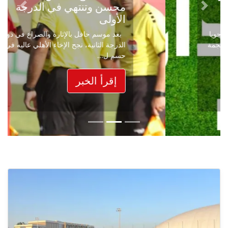
محسن وتنتهي في الدرجة
Next
Previous
الأولى
بعد موسم حافل بالإثارة والصراع في دوري
الدرجة الثانية، نجح الإخاء الأهلي عاليه في
حسم ل...
إقرأ الخبر