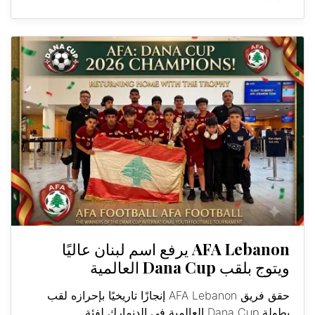
AFA Lebanon يرفع اسم لبنان عاليًا
ويتوج بلقب Dana Cup العالمية
حقق فريق AFA Lebanon إنجازًا تاريخيًا بإحرازه لقب
بطولة Dana Cup العالمية في الدنمارك لفئة...