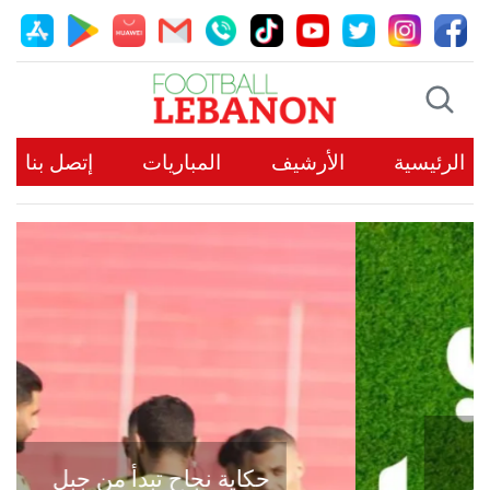
الرئيسية
الأرشيف
المباريات
إتصل بنا
حكاية نجاح تبدأ من جبل