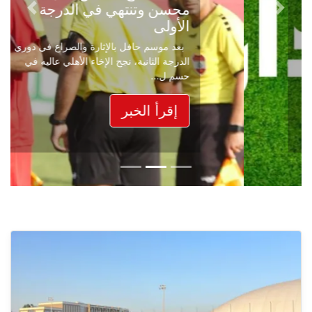
محسن وتنتهي في الدرجة
Next
Previous
الأولى
بعد موسم حافل بالإثارة والصراع في دوري
الدرجة الثانية، نجح الإخاء الأهلي عاليه في
حسم ل...
إقرأ الخبر