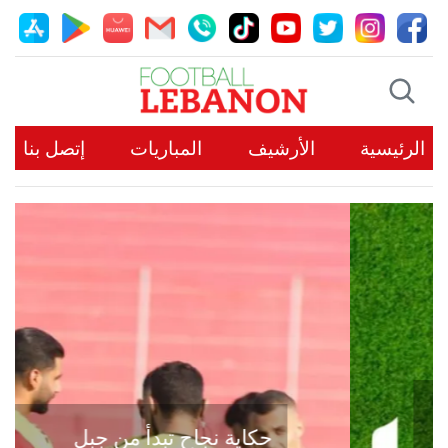
الرئيسية
الأرشيف
المباريات
إتصل بنا
حكاية نجاح تبدأ من جبل