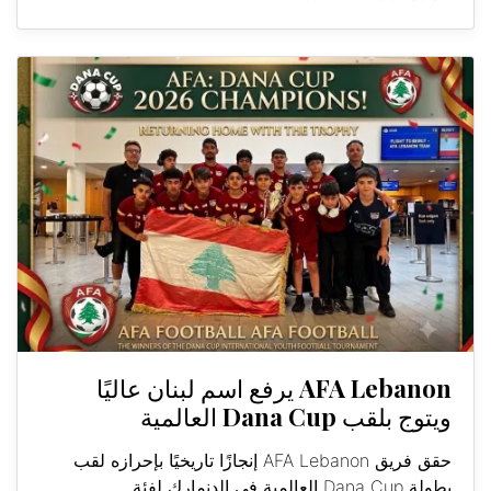
AFA Lebanon يرفع اسم لبنان عاليًا
ويتوج بلقب Dana Cup العالمية
حقق فريق AFA Lebanon إنجازًا تاريخيًا بإحرازه لقب
بطولة Dana Cup العالمية في الدنمارك لفئة...