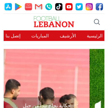
الرئيسية
الأرشيف
المباريات
إتصل بنا
حكاية نجاح تبدأ من جبل