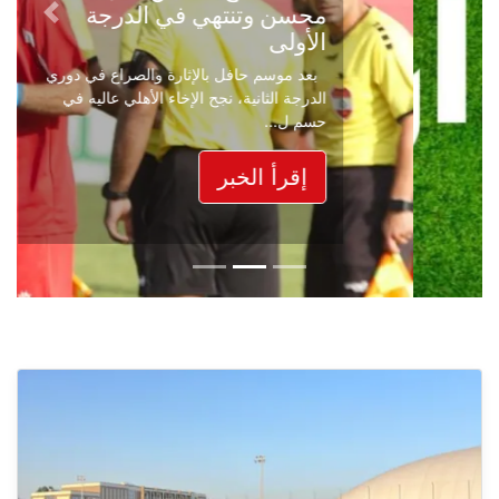
محسن وتنتهي في الدرجة
Next
Previous
الأولى
بعد موسم حافل بالإثارة والصراع في دوري
الدرجة الثانية، نجح الإخاء الأهلي عاليه في
حسم ل...
إقرأ الخبر