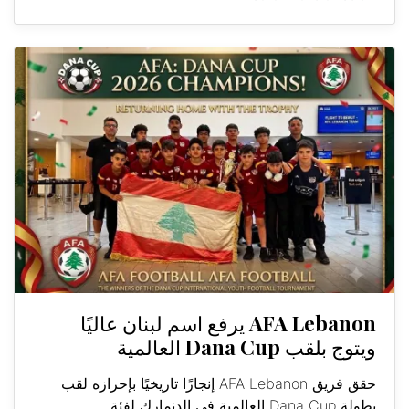
AFA Lebanon يرفع اسم لبنان عاليًا
ويتوج بلقب Dana Cup العالمية
حقق فريق AFA Lebanon إنجازًا تاريخيًا بإحرازه لقب
بطولة Dana Cup العالمية في الدنمارك لفئة...