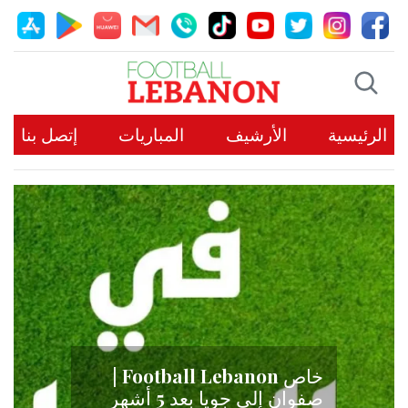
الرئيسية
الأرشيف
المباريات
إتصل بنا
حكاية نجاح تبدأ من جبل