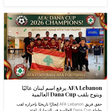
AFA Lebanon يرفع اسم لبنان عاليًا
ويتوج بلقب Dana Cup العالمية
حقق فريق AFA Lebanon إنجازًا تاريخيًا بإحرازه لقب
بطولة Dana Cup العالمية في الدنمارك لفئة...