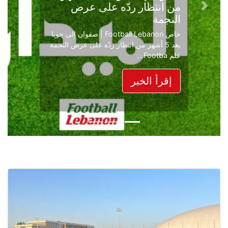
محسن وتنتهي في الدرجة
Next
Previous
الأولى
بعد موسم حافل بالإثارة والصراع في دوري
الدرجة الثانية، نجح الإخاء الأهلي عاليه في
حسم ل...
إقرأ الخبر